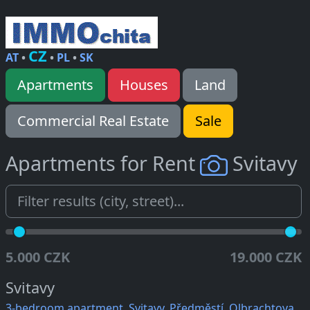
CZ
AT
•
•
PL
•
SK
Apartments
Houses
Land
Commercial Real Estate
Sale
Apartments for Rent
Svitavy
5.000 CZK
19.000 CZK
Svitavy
3-bedroom apartment, Svitavy, Předměstí, Olbrachtova