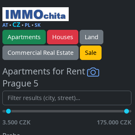
CZ
AT
•
•
PL
•
SK
Apartments
Houses
Land
Commercial Real Estate
Sale
Apartments for Rent
Prague 5
3.500 CZK
175.000 CZK