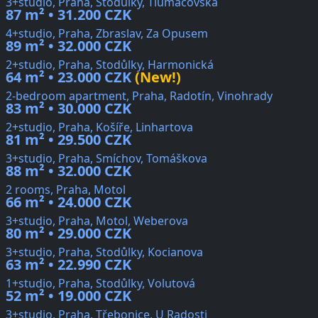
3+studio, Praha, Stodůlky, Tlumačovská
87 m² • 31.200 CZK
4+studio, Praha, Zbraslav, Za Opusem
89 m² • 32.000 CZK
2+studio, Praha, Stodůlky, Harmonická
64 m² • 23.000 CZK
(New!)
2-bedroom apartment, Praha, Radotín, Vinohrady
83 m² • 30.000 CZK
2+studio, Praha, Košíře, Linhartova
81 m² • 29.500 CZK
3+studio, Praha, Smíchov, Tomáškova
88 m² • 32.000 CZK
2 rooms, Praha, Motol
66 m² • 24.000 CZK
3+studio, Praha, Motol, Weberova
80 m² • 29.000 CZK
3+studio, Praha, Stodůlky, Kocianova
63 m² • 22.990 CZK
1+studio, Praha, Stodůlky, Volutová
52 m² • 19.000 CZK
3+studio, Praha, Třebonice, U Radosti