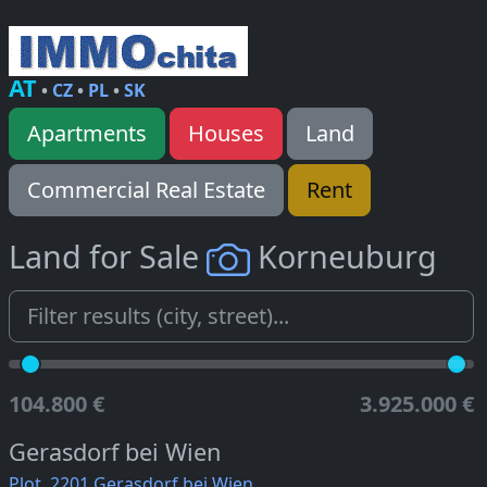
AT
•
CZ
•
PL
•
SK
Apartments
Houses
Land
Commercial Real Estate
Rent
Land for Sale
Korneuburg
104.800 €
3.925.000 €
Gerasdorf bei Wien
Plot, 2201 Gerasdorf bei Wien