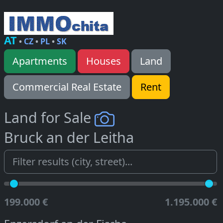
AT
•
CZ
•
PL
•
SK
Apartments
Houses
Land
Commercial Real Estate
Rent
Land for Sale
Bruck an der Leitha
199.000 €
1.195.000 €