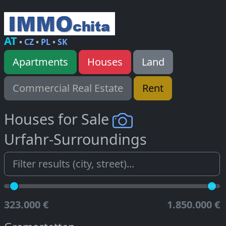
AT
•
CZ
•
PL
•
SK
Apartments
Houses
Land
Commercial Real Estate
Rent
Houses for Sale
Urfahr-Surroundings
323.000 €
1.850.000 €