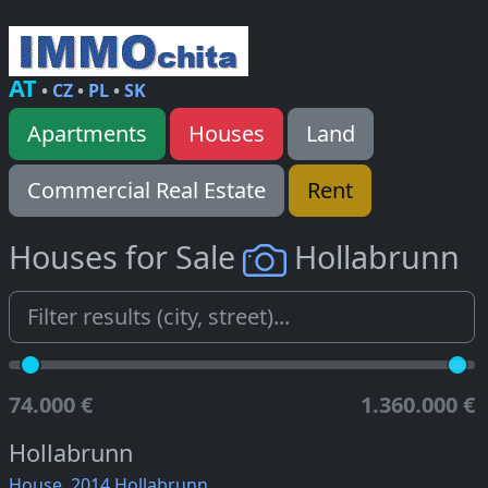
AT
•
CZ
•
PL
•
SK
Apartments
Houses
Land
Commercial Real Estate
Rent
Houses for Sale
Hollabrunn
74.000 €
1.360.000 €
Hollabrunn
House, 2014 Hollabrunn