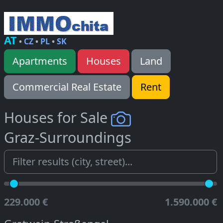
AT
•
CZ
•
PL
•
SK
Apartments
Houses
Land
Commercial Real Estate
Rent
Houses for Sale
Graz-Surroundings
229.000 €
1.590.000 €