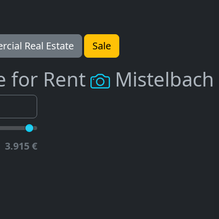
cial Real Estate
Sale
e for Rent
Mistelbach
3.915 €