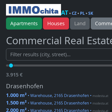
AT
•
CZ
•
PL
•
SK
Apartments
Houses
Land
Commer
Commercial Real Estat
3.915 €
Drasenhofen
1.000 m²
• Warehouse, 2165 Drasenhofen
•
modesta.at
1.500 m²
• Warehouse, 2165 Drasenhofen
•
modesta.at
2.000 m²
• Warehouse, 2165 Drasenhofen
•
modesta.at