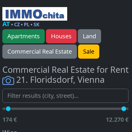
AT
•
CZ
•
PL
•
SK
Apartments
Houses
Land
Commercial Real Estate
Sale
Commercial Real Estate for Rent
21. Floridsdorf, Vienna
174 €
12.270 €