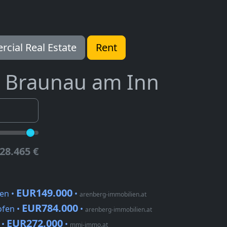
cial Real Estate
Rent
Braunau am Inn
28.465 €
EUR149.000
en •
•
arenberg-immobilien.at
EUR784.000
ofen •
•
arenberg-immobilien.at
EUR272.000
 •
•
mmi-immo.at