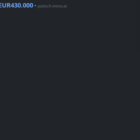
EUR430.000
•
poetsch-immo.at