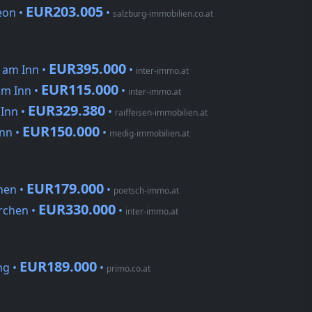
EUR203.005
eon •
•
salzburg-immobilien.co.at
EUR395.000
 am Inn •
•
inter-immo.at
EUR115.000
am Inn •
•
inter-immo.at
EUR329.380
Inn •
•
raiffeisen-immobilien.at
EUR150.000
nn •
•
medig-immobilien.at
EUR179.000
hen •
•
poetsch-immo.at
EUR330.000
rchen •
•
inter-immo.at
EUR189.000
ng •
•
primo.co.at