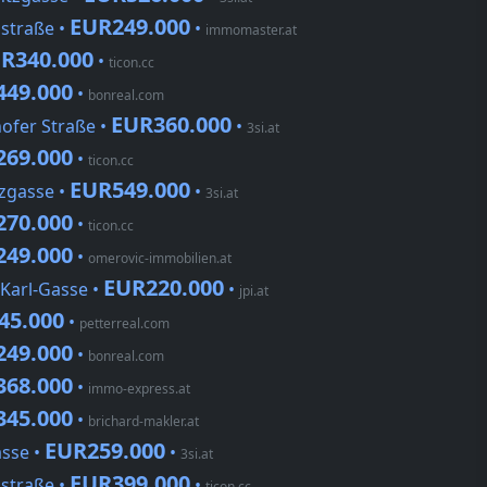
EUR249.000
nstraße •
•
immomaster.at
R340.000
•
ticon.cc
449.000
•
bonreal.com
EUR360.000
ofer Straße •
•
3si.at
269.000
•
ticon.cc
EUR549.000
zgasse •
•
3si.at
270.000
•
ticon.cc
249.000
•
omerovic-immobilien.at
EUR220.000
-Karl-Gasse •
•
jpi.at
45.000
•
petterreal.com
249.000
•
bonreal.com
368.000
•
immo-express.at
345.000
•
brichard-makler.at
EUR259.000
asse •
•
3si.at
EUR399.000
nstraße •
•
ticon.cc