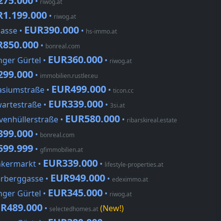
275.000
•
riwog.at
1.199.000
•
riwog.at
EUR390.000
gasse •
•
hs-immo.at
R850.000
•
bonreal.com
EUR360.000
nger Gürtel •
•
riwog.at
299.000
•
immobilien.rustler.eu
EUR499.000
asiumstraße •
•
ticon.cc
EUR339.000
wartestraße •
•
3si.at
EUR580.000
venhüllerstraße •
•
ribarskireal.estate
399.000
•
bonreal.com
599.999
•
gfimmobilien.at
EUR339.000
hkermarkt •
•
lifestyle-properties.at
EUR949.000
erberggasse •
•
edeximmo.at
EUR345.000
nger Gürtel •
•
riwog.at
R489.000
•
(New!)
selectedhomes.at