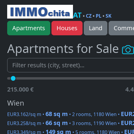
AT
•
CZ
•
PL
•
SK
Apartments
Houses
Land
Commer
Apartments for Sale
215.000 €
4.4
Wien
68 sq m
EUR
EUR3.162/sq m •
• 2 rooms, 1180 Wien •
66 sq m
EUR
EUR3.258/sq m •
• 3 rooms, 1190 Wien •
149 sq m
EU
EUR3.349/sq m •
• 5 rooms, 1180 Wien •