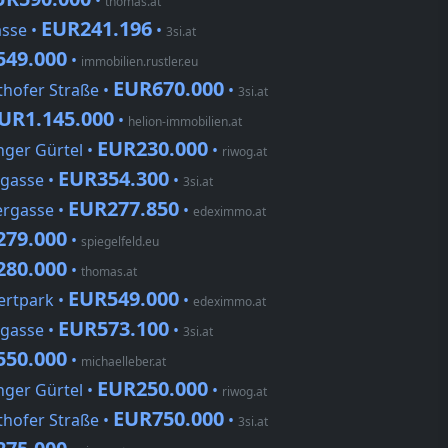
•
thomas.at
EUR241.196
asse •
•
3si.at
549.000
•
immobilien.rustler.eu
EUR670.000
thofer Straße •
•
3si.at
UR1.145.000
•
helion-immobilien.at
EUR230.000
nger Gürtel •
•
riwog.at
EUR354.300
igasse •
•
3si.at
EUR277.850
ergasse •
•
edeximmo.at
279.000
•
spiegelfeld.eu
280.000
•
thomas.at
EUR549.000
ertpark •
•
edeximmo.at
EUR573.100
igasse •
•
3si.at
550.000
•
michaelleber.at
EUR250.000
nger Gürtel •
•
riwog.at
EUR750.000
thofer Straße •
•
3si.at