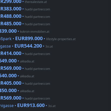
R299.000
•
therealestate.at
R383.000
•
huebl-partner.com
R488.000
•
huebl-partner.com
R485.000
•
huebl-partner.com
339.000
•
kokron-immobilien.at
EUR899.000
oßpark •
•
lifestyle-properties.at
EUR544.200
igasse •
•
3si.at
R414.000
•
huebl-partner.com
649.000
•
akkadia.at
R569.000
•
huebl-partner.com
540.000
•
akkadia.at
R405.000
•
huebl-partner.com
450.000
•
akkadia.at
R569.000
•
huebl-partner.com
EUR913.600
nigasse •
•
3si.at