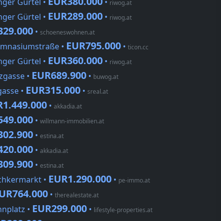
EUR380.000
nger Gürtel •
•
riwog.at
EUR289.000
nger Gürtel •
•
riwog.at
329.000
•
schoeneswohnen.at
EUR795.000
ymnasiumstraße •
•
ticon.cc
EUR360.000
nger Gürtel •
•
riwog.at
EUR689.900
zgasse •
•
buwog.at
EUR315.000
gasse •
•
sreal.at
1.449.000
•
akkadia.at
549.000
•
willmann-immobilien.at
302.900
•
estina.at
420.000
•
akkadia.at
309.900
•
estina.at
EUR1.290.000
schkermarkt •
•
pe-immo.at
UR764.000
•
therealestate.at
EUR299.000
nplatz •
•
lifestyle-properties.at