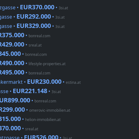
EUR370.000
zgasse •
•
3si.at
EUR292.000
gasse •
•
3si.at
EUR329.000
gasse •
•
3si.at
R375.000
•
bonreal.com
R429.000
•
sreal.at
345.000
•
bonreal.com
R490.000
•
lifestyle-properties.at
R495.000
•
bonreal.com
EUR230.000
hkermarkt •
•
estina.at
EUR221.148
asse •
•
3si.at
UR899.000
•
bonreal.com
R299.000
•
omerovic-immobilien.at
315.000
•
helion-immobilien.at
370.000
•
sreal.at
EUR526.000
ntzgasse •
•
3si.at