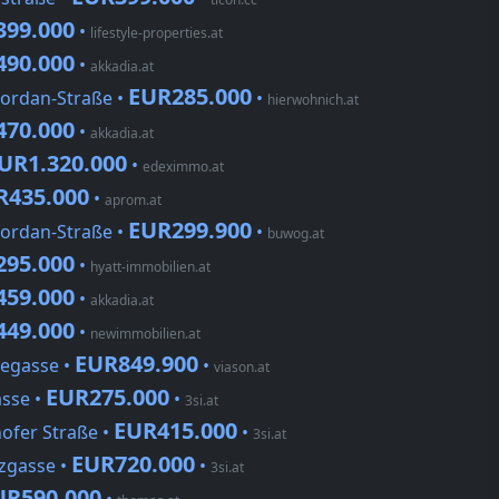
399.000
•
lifestyle-properties.at
490.000
•
akkadia.at
EUR285.000
Jordan-Straße •
•
hierwohnich.at
470.000
•
akkadia.at
UR1.320.000
•
edeximmo.at
R435.000
•
aprom.at
EUR299.900
Jordan-Straße •
•
buwog.at
295.000
•
hyatt-immobilien.at
459.000
•
akkadia.at
449.000
•
newimmobilien.at
EUR849.900
kegasse •
•
viason.at
EUR275.000
asse •
•
3si.at
EUR415.000
ofer Straße •
•
3si.at
EUR720.000
zgasse •
•
3si.at
UR590.000