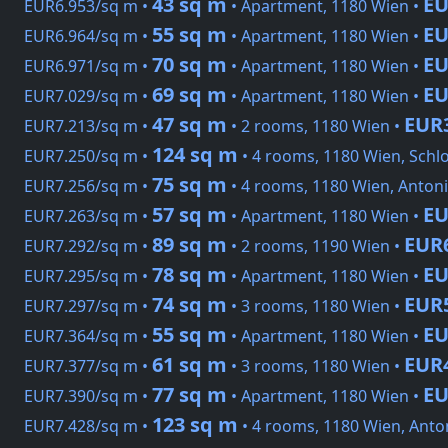
43 sq m
EU
EUR6.953/sq m •
• Apartment, 1180 Wien •
55 sq m
EU
EUR6.964/sq m •
• Apartment, 1180 Wien •
70 sq m
EU
EUR6.971/sq m •
• Apartment, 1180 Wien •
69 sq m
EU
EUR7.029/sq m •
• Apartment, 1180 Wien •
47 sq m
EUR
EUR7.213/sq m •
• 2 rooms, 1180 Wien •
124 sq m
EUR7.250/sq m •
• 4 rooms, 1180 Wien, Schl
75 sq m
EUR7.256/sq m •
• 4 rooms, 1180 Wien, Anton
57 sq m
EU
EUR7.263/sq m •
• Apartment, 1180 Wien •
89 sq m
EUR
EUR7.292/sq m •
• 2 rooms, 1190 Wien •
78 sq m
EU
EUR7.295/sq m •
• Apartment, 1180 Wien •
74 sq m
EUR
EUR7.297/sq m •
• 3 rooms, 1180 Wien •
55 sq m
EU
EUR7.364/sq m •
• Apartment, 1180 Wien •
61 sq m
EUR
EUR7.377/sq m •
• 3 rooms, 1180 Wien •
77 sq m
EU
EUR7.390/sq m •
• Apartment, 1180 Wien •
123 sq m
EUR7.428/sq m •
• 4 rooms, 1180 Wien, Anto