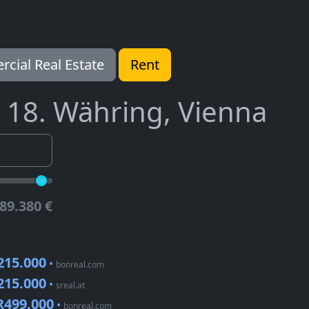
cial Real Estate
Rent
18. Währing, Vienna
89.380 €
215.000
•
bonreal.com
215.000
•
sreal.at
R499.000
•
bonreal.com